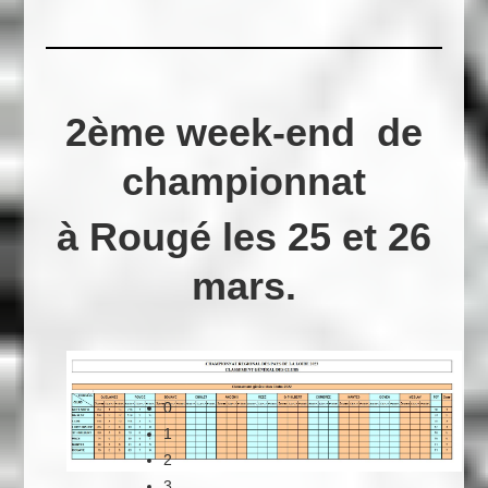
2ème week-end de
championnat
à Rougé les 25 et 26
mars.
L'équipe du dimanche
0
1
2
3