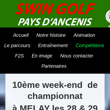
Accueil
Notre histoire
Animation
Le parcours
Entraînement
Compétitions
F2S
En image
Nous contacter
Partenaires
10ème week-end de
championnat
à MELAY les 28 & 29