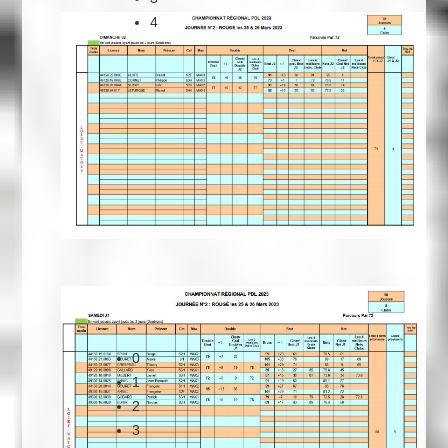
4
Une équipe au top
0
1
2
3