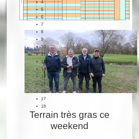
4
5
6
7
8
9
10
11
12
13
14
15
16
17
18
Terrain
très
gras ce
weekend